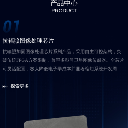
产品中心
PRODUCT
01
02
03
04
05
06
抗辐照图像处理芯片
仿生视觉传感芯片
宽光谱处理SoC芯片
红外数字化读出电路
红外成像系统
抗辐照加固电源芯片
抗辐照加固图像处理芯片系列产品，采用自主可控架构，突
采用感存算一体架构，基于国产光电工艺的低噪声、高量子
基于RISC-V架构实现全国产化设计及生产。支持LVDS/MIPI
红外数字化读出电路分辨率涵盖320x256、640x512、1280x10
系统由FPGA芯片与相关接口电路组成，该产品基于宇勘科技
抗辐照加固电源芯片线覆盖运算放大器、低压降稳压器（LD
破传统FPGA方案限制，兼容多型号卫星图像传感器。全芯片
效率像素设计、针对不同场景自适应读出与编码方式、高能
数据格式视频输入、图像处理、图像融合、图像拼接以及LV
24、2048x2048，像元尺寸范围涵盖10μm至30μm，ADC量化
自研的图像处理算法，能够实现高质量的红外成像、显示输
O）、GaN驱动电路等核心器件，针对高辐射、高温及振动等
可灵活配置，极大降低电子学成本并显著缩短系统开发周
效事件流目标识别算法，适配航天遥感和态势感知应用的可
DS/MIPI数据格式输出。支持四路传感器并行输入，兼容可见
精度14bit至22bit等各类芯片产品，基于国产工艺的精确低温
出功能，支持LINUX和RTOS操作系统，可实现与不同设备的
极端环境进行深度优化。全系产品采用抗辐照加固设计，具
期。抗辐照能力大于1MradSi ，可满足各类航空航天及商业商
见和红外仿生视觉传感器芯片。
光、红外及融合成像模式。支持单路及多路传感器同时工
仿真模型，能够满足制冷型和非制冷型红外探测器互连集
连接和数据交互，同时其极低成本设计和快速部署的特点，
有≥1MRadSi总剂量耐受能力，抗SEU≥37MeVcm2/mg，抗SEL
业航天等特殊场景需求。
作。
成，红外读出电路产品具有高良率，低成本，高性能的竞争
使该系统适用于多种应用场景。
≥ 75MeVcm2/mg；可与ISP芯片协同，形成“供电-成像-处
探索更多
探索更多
探索更多
探索更多
探索更多
探索更多
优势。
理”全链路解决方案，显著缩短卫星载荷开发周期。